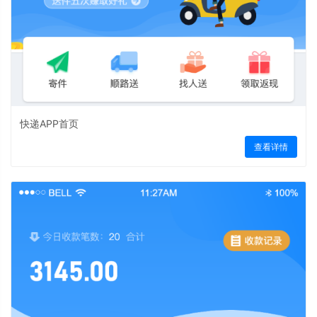
快递APP首页
查看详情