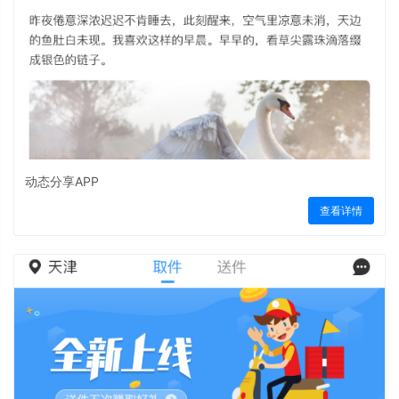
动态分享APP
查看详情