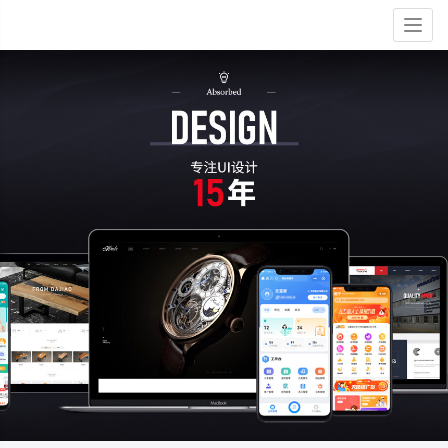
Togg
navig