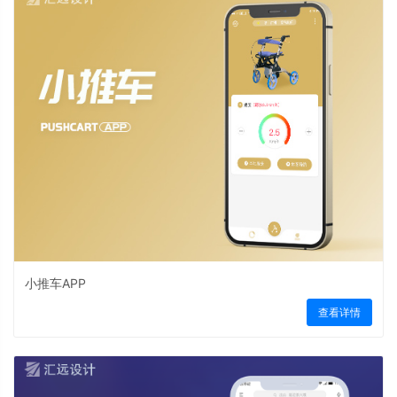
小推车APP
查看详情