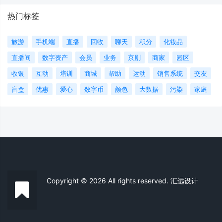
热门标签
旅游
手机端
直播
回收
聊天
积分
化妆品
直播间
数字资产
会员
业务
京剧
商家
园区
收银
互动
培训
商城
帮助
运动
销售系统
交友
盲盒
优惠
爱心
数字币
颜色
大数据
污染
家庭
Copyright © 2026 All rights reserved. 汇远设计