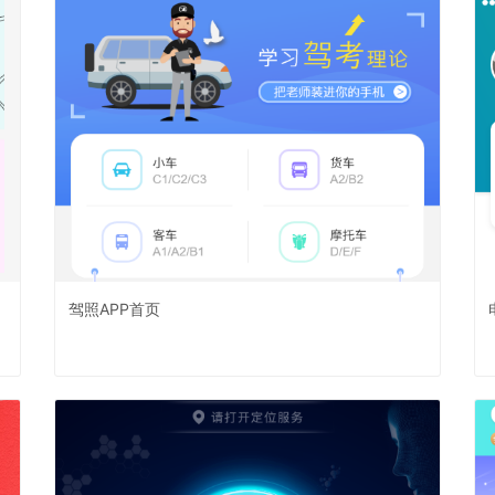
驾照APP首页