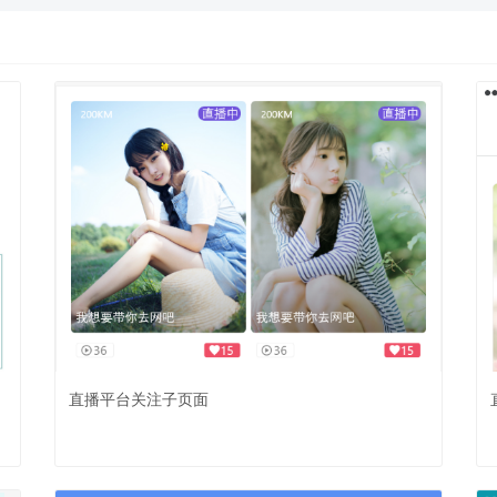
直播平台关注子页面