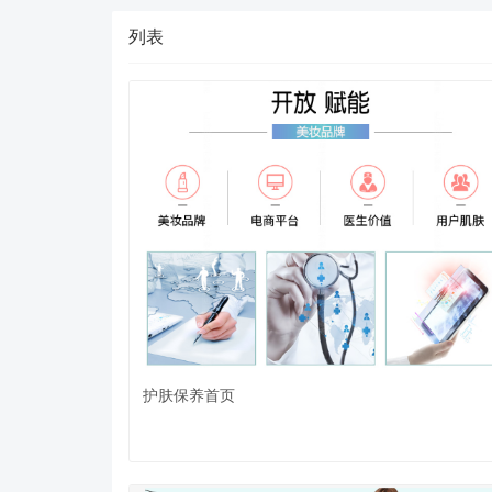
列表
护肤保养首页