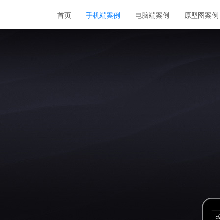
首页
手机端案例
电脑端案例
原型图案例