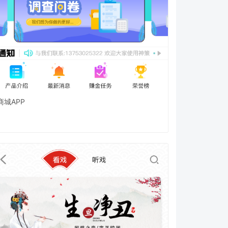
商城APP