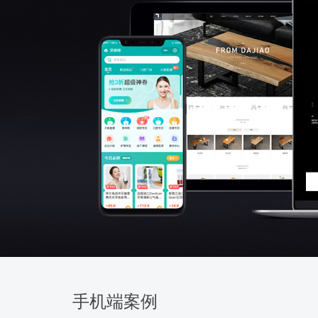
手机端案例