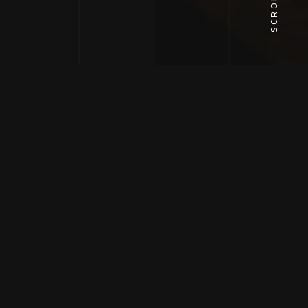
SCROLL
WHAT WE DO
我们从事设计15年
我们服务客户
1000多家 设计项目50000多个
OUR WORKS