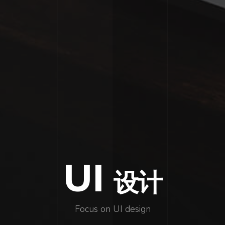
UI
设计
Focus on UI design